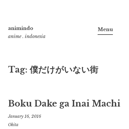
Skip
to
animindo
Menu
content
anime . indonesia
Tag:
僕だけがいない街
Boku Dake ga Inai Machi
January 16, 2016
Okita