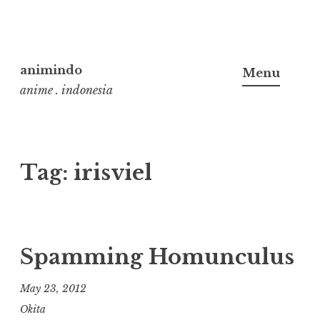
Skip
to
animindo
Menu
content
anime . indonesia
Tag:
irisviel
Spamming Homunculus
May 23, 2012
Okita