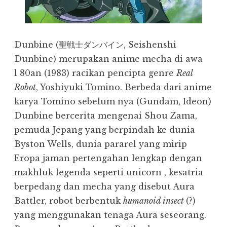
Dunbine (聖戦士ダンバイン, Seishenshi
Dunbine) merupakan anime mecha di awa
l 80an (1983) racikan pencipta genre
Real
Robot
, Yoshiyuki Tomino. Berbeda dari anime
karya Tomino sebelum nya (Gundam, Ideon)
Dunbine bercerita mengenai Shou Zama,
pemuda Jepang yang berpindah ke dunia
Byston Wells, dunia pararel yang mirip
Eropa jaman pertengahan lengkap dengan
makhluk legenda seperti unicorn , kesatria
berpedang dan mecha yang disebut Aura
Battler, robot berbentuk
humanoid insect
(?)
yang menggunakan tenaga Aura seseorang.