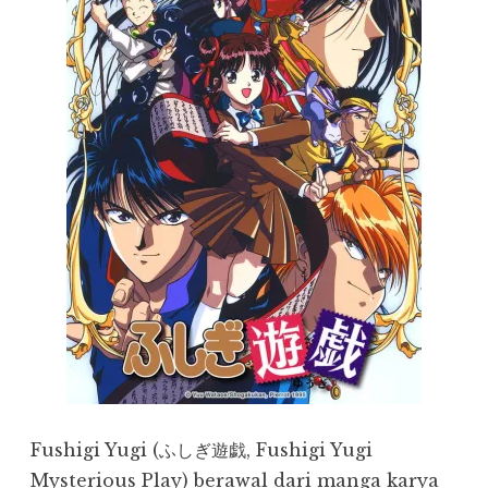
Fushigi Yugi (ふしぎ遊戯, Fushigi Yugi
Mysterious Play) berawal dari manga karya