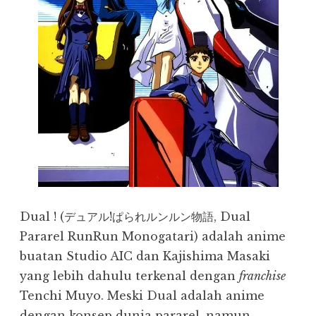
Dual ! (デュアル!ぱられルンルン物語, Dual
Pararel RunRun Monogatari) adalah anime
buatan Studio AIC dan Kajishima Masaki
yang lebih dahulu terkenal dengan
franchise
Tenchi Muyo. Meski Dual adalah anime
dengan konsep dunia pararel, namun