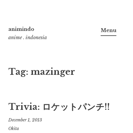
Skip
to
animindo
Menu
content
anime . indonesia
Tag:
mazinger
Trivia: ロケットパンチ!!
December 1, 2013
Okita