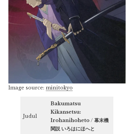
Image source:
minitokyo
Bakumatsu
Kikansetsu:
Judul
Irohanihoheto
/
幕末機
関説 いろはにほへと