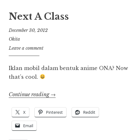
Next A Class
December 30, 2012
Okita
Leave a comment
Iklan mobil dalam bentuk anime ONA? Now
that’s cool.
“Next
Continue reading
→
A
Class”
X
Pinterest
Reddit
Email