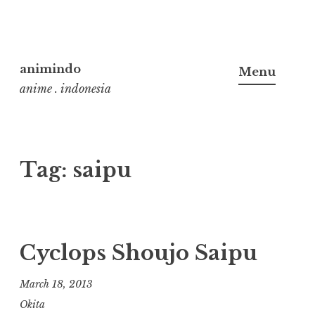
Skip
to
animindo
Menu
content
anime . indonesia
Tag:
saipu
Cyclops Shoujo Saipu
March 18, 2013
Okita