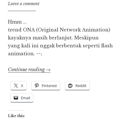
Leave a comment
Hmm …
trend ONA (Original Network Animation)
kayaknya masih berlanjut. Meskipun
yang kali ini nggak berbentuk seperti flash
animation. ^^;
“Cyclops
Continue reading
→
Shoujo
Saipu”
X
Pinterest
Reddit
Email
Like this: