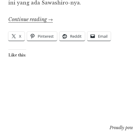
ini yang ada Sawashiro-nya.
“Ginga
Continue reading
→
Kikoutai
Majestic
X
Pinterest
Reddit
Email
Prince”
Like this:
Proudly pow