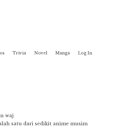
os
Trivia
Novel
Manga
Log In
n waj
alah satu dari sedikit anime musim