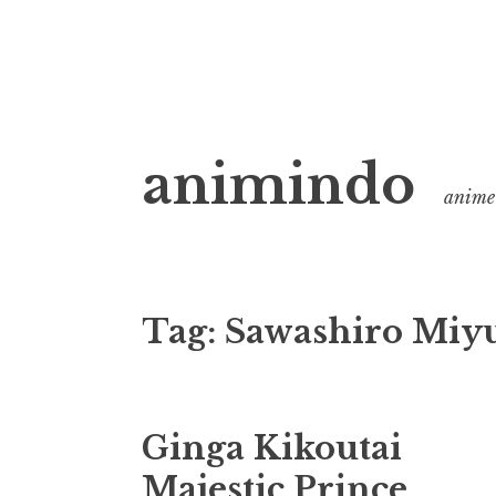
Skip
animindo
to
anime 
content
Tag:
Sawashiro Miy
Ginga Kikoutai
Majestic Prince