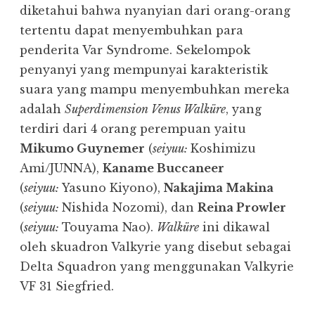
diketahui bahwa nyanyian dari orang-orang
tertentu dapat menyembuhkan para
penderita Var Syndrome. Sekelompok
penyanyi yang mempunyai karakteristik
suara yang mampu menyembuhkan mereka
adalah
Superdimension Venus
Walküre
, yang
terdiri dari 4 orang perempuan yaitu
Mikumo Guynemer
(
seiyuu:
Koshimizu
Ami/JUNNA),
Kaname Buccaneer
(
seiyuu:
Yasuno Kiyono),
Nakajima Makina
(
seiyuu:
Nishida Nozomi), dan
Reina Prowler
(
seiyuu:
Touyama Nao).
Walküre
ini dikawal
oleh skuadron Valkyrie yang disebut sebagai
Delta Squadron yang menggunakan Valkyrie
VF 31 Siegfried.