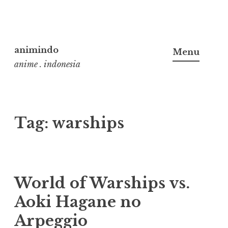
Skip
to
animindo
Menu
content
anime . indonesia
Tag:
warships
World of Warships vs.
Aoki Hagane no
Arpeggio