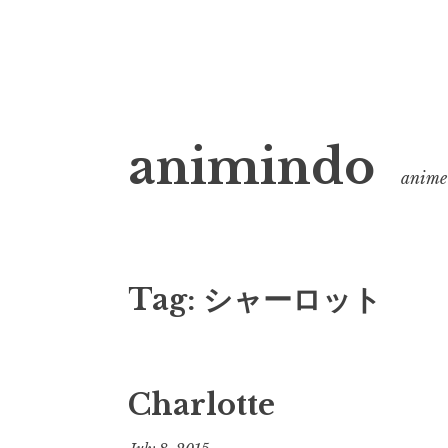
Skip
animindo
to
anime 
content
Tag:
シャーロット
Charlotte