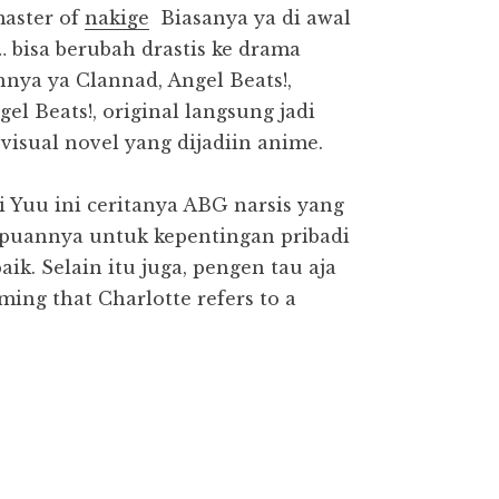
aster of
nakige
Biasanya ya di awal
 … bisa berubah drastis ke drama
hnya ya Clannad, Angel Beats!,
el Beats!, original langsung jadi
isual novel yang dijadiin anime.
si Yuu ini ceritanya ABG narsis yang
puannya untuk kepentingan pribadi
k. Selain itu juga, pengen tau aja
ming that Charlotte refers to a