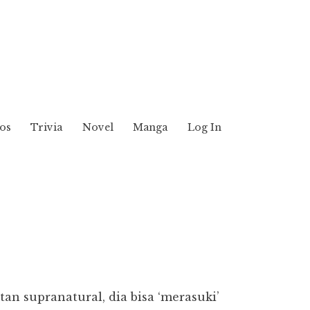
os
Trivia
Novel
Manga
Log In
n supranatural, dia bisa ‘merasuki’