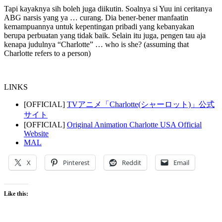
Tapi kayaknya sih boleh juga diikutin. Soalnya si Yuu ini ceritanya
ABG narsis yang ya … curang. Dia bener-bener manfaatin
kemampuannya untuk kepentingan pribadi yang kebanyakan
berupa perbuatan yang tidak baik. Selain itu juga, pengen tau aja
kenapa judulnya “Charlotte” … who is she? (assuming that
Charlotte refers to a person)
LINKS
[OFFICIAL]
TVアニメ「Charlotte(シャーロット)」公式
サイト
[OFFICIAL]
Original Animation Charlotte USA Official
Website
MAL
X
Pinterest
Reddit
Email
Like this: