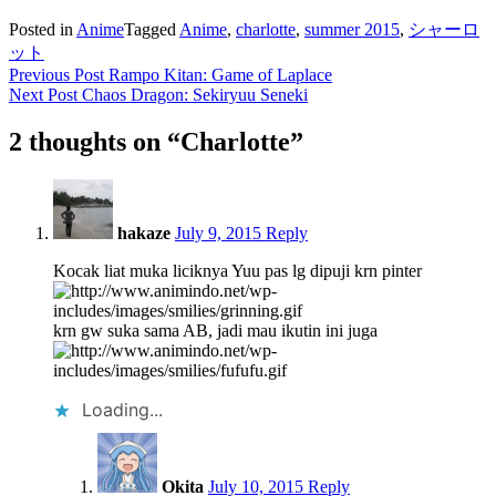
Posted in
Anime
Tagged
Anime
,
charlotte
,
summer 2015
,
シャーロ
ット
Post
Previous Post
Rampo Kitan: Game of Laplace
Next Post
Chaos Dragon: Sekiryuu Seneki
navigation
2 thoughts on “
Charlotte
”
21:58
hakaze
July 9, 2015
Reply
Kocak liat muka liciknya Yuu pas lg dipuji krn pinter
krn gw suka sama AB, jadi mau ikutin ini juga
Loading...
06:16
Okita
July 10, 2015
Reply