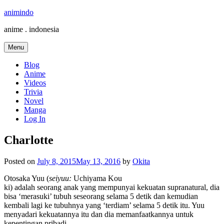
Skip
animindo
to
anime . indonesia
content
Menu
Blog
Anime
Videos
Trivia
Novel
Manga
Log In
Charlotte
Posted on
July 8, 2015
May 13, 2016
by
Okita
Otosaka Yuu (
seiyuu:
Uchiyama Kou
ki) adalah seorang anak yang mempunyai kekuatan supranatural, dia
bisa ‘merasuki’ tubuh seseorang selama 5 detik dan kemudian
kembali lagi ke tubuhnya yang ‘terdiam’ selama 5 detik itu. Yuu
menyadari kekuatannya itu dan dia memanfaatkannya untuk
kepentingan pribadi.