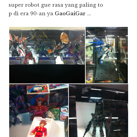
super robot gue rasa yang paling to
p di era 90-an ya
GaoGaiGar
…