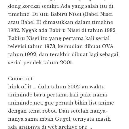
dong koreksi sedikit. Ada yang salah itu di
timeline. Di situ Babiru Nisei (Babel Nisei
atau Babel II) dimasukkan dalam timeline
1982. Nggak ada Babiru Nisei di tahun 1982,
Babiru Nisei itu yang pertama kali serial
televisi tahun
1973
, kemudian dibuat OVA
tahun
1992
, dan terakhir dibuat lagi sebagai
serial pendek tahun
2001
.
Come to t
hink of it … dulu tahun 2002-an waktu
animindo baru pertama kali pake nama
animindo.net, gue pernah bikin list anime
dengan tema robot. Dan setelah nanya-
nanya sama mbah Gugel, ternyata masih
ada arsipnya di
web.archive.org
…