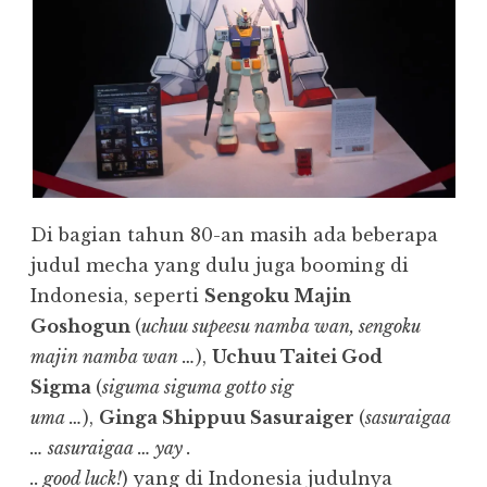
Di bagian tahun 80-an masih ada beberapa
judul mecha yang dulu juga booming di
Indonesia, seperti
Sengoku Majin
Goshogun
(
uchuu supeesu namba wan, sengoku
majin namba wan …
),
Uchuu Taitei God
Sigma
(
siguma siguma gotto sig
uma …
),
Ginga Shippuu Sasuraiger
(
sasuraigaa
… sasuraigaa … yay .
.. good luck!
) yang di Indonesia judulnya