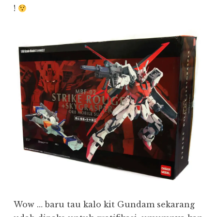
!
Wow … baru tau kalo kit Gundam sekarang