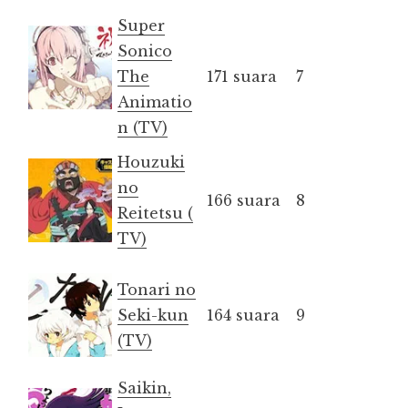
Super
Sonico
The
171 suara
7
Animatio
n (TV)
Houzuki
no
166 suara
8
Reitetsu (
TV)
Tonari no
Seki-kun
164 suara
9
(TV)
Saikin,