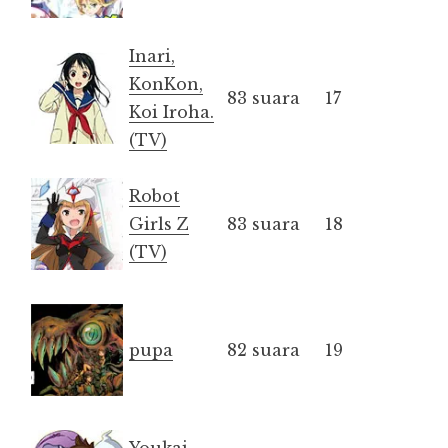
Inari,
KonKon,
83 suara
17
Koi Iroha.
(TV)
Robot
Girls Z
83 suara
18
(TV)
pupa
82 suara
19
Youkai