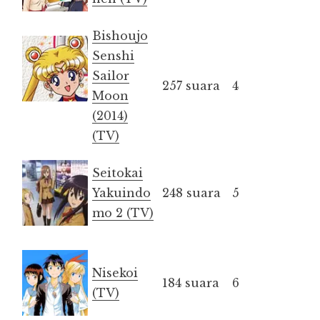
Bishoujo
Senshi
Sailor
257 suara
4
Moon
(2014)
(TV)
Seitokai
Yakuindo
248 suara
5
mo 2 (TV)
Nisekoi
184 suara
6
(TV)