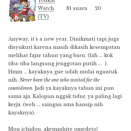
Watch
81 suara
20
(TV)
Anyway, it’s a new year. Dinikmati tapi juga
disyukuri karena masih dikasih kesempatan
melihat fajar tahun yang baru. (lah … kok
tiba-tiba langsung jenggotan putih …
).
Hmm … kayaknya gue udah mulai ngantuk
nih.
Never been the one who waited for the
countdown
. Jadi ya kayaknya tahun ini pun
sama aja. Kalopun nggak tidur, ya paling lagi
kerja. (weh … saingan ama hansip nih
kayaknya).
Mou ichidou, akemashite omedeto!