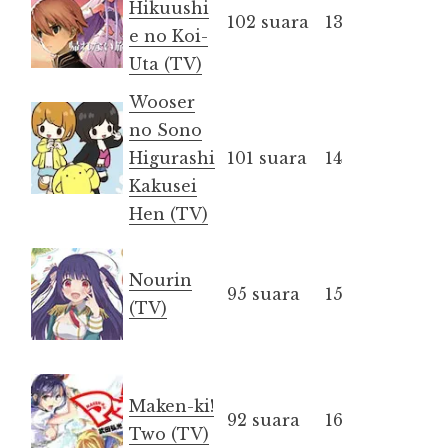
Hikuushi
102 suara
13
e no Koi-
Uta (TV)
Wooser
no Sono
Higurashi
101 suara
14
Kakusei
Hen (TV)
Nourin
95 suara
15
(TV)
Maken-ki!
92 suara
16
Two (TV)