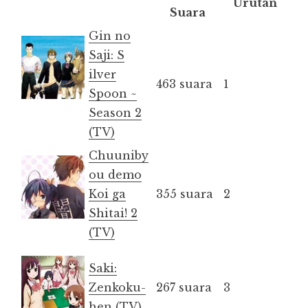
Urutan
Suara
Gin no
Saji: S
ilver
463 suara
1
Spoon ~
Season 2
(TV)
Chuuniby
ou demo
Koi ga
355 suara
2
Shitai! 2
(TV)
Saki:
Zenkoku-
267 suara
3
hen (TV)