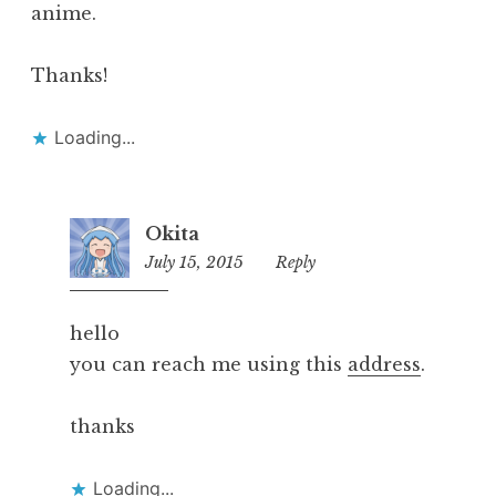
anime.
Thanks!
Loading...
Okita
July 15, 2015
23:08
Reply
hello
you can reach me using this
address
.
thanks
Loading...