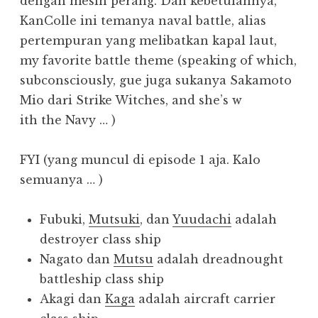
dengan mesin perang. Dan kebetulannya,
KanColle ini temanya naval battle, alias
pertempuran yang melibatkan kapal laut,
my favorite battle theme (speaking of which,
subconsciously, gue juga sukanya Sakamoto
Mio dari Strike Witches, and she’s w
ith the Navy …
)
FYI (yang muncul di episode 1 aja. Kalo
semuanya …
)
Fubuki,
Mutsuki
, dan
Yuudachi
adalah
destroyer class ship
Nagato dan
Mutsu
adalah dreadnought
battleship class ship
Akagi dan
Kaga
adalah aircraft carrier