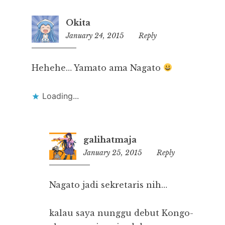
Okita
January 24, 2015
14:53
Reply
Hehehe… Yamato ama Nagato
Loading...
galihatmaja
January 25, 2015
23:31
Reply
Nagato jadi sekretaris nih…
kalau saya nunggu debut Kongo-