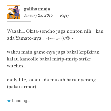
galihatmaja
January 23, 2015
11:30
Reply
Waaah… Okita-sencho juga nonton nih… kan
ada Yamato-nya… ~(=^･ω･^)ﾉ◎～
waktu main game-nya juga bakal kepikiran
kalau kancolle bakal mirip-mirip strike
witches…
daily life, kalau ada musuh baru nyerang
(pakai armor)
Loading...