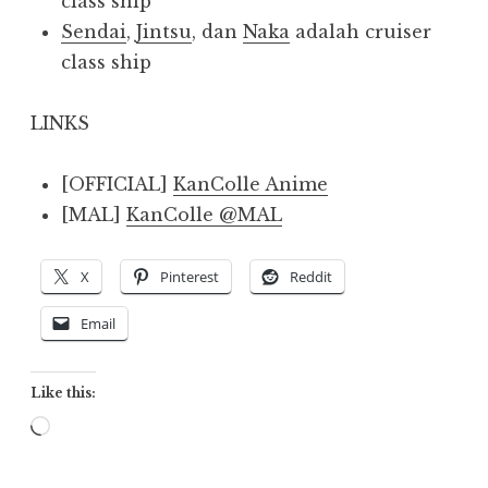
class ship
Sendai
,
Jintsu
, dan
Naka
adalah cruiser
class ship
LINKS
[OFFICIAL]
KanColle Anime
[MAL]
KanColle @MAL
X
Pinterest
Reddit
Email
Like this:
Loading…