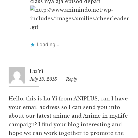
class nya aja episod depan
Loading...
Lu Yi
July 13, 2015
15:57
Reply
Hello, this is Lu Yi from ANIPLUS, can I have
your email address so I can send you info
about our latest anime and Anime in myLife
campaign? I find your blog interesting and
hope we can work together to promote the