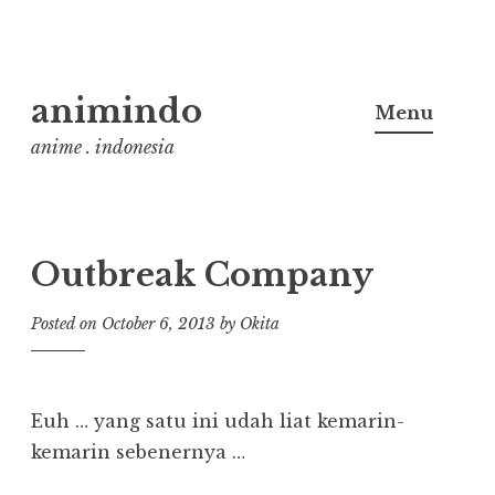
Skip
animindo
to
Menu
content
anime . indonesia
Outbreak Company
Posted on
October 6, 2013
by
Okita
Euh … yang satu ini udah liat kemarin-
kemarin sebenernya …