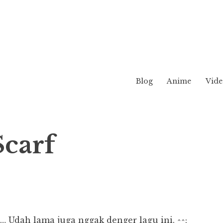
Blog
Anime
Vide
Scarf
ah lama juga nggak denger lagu ini. ^^;