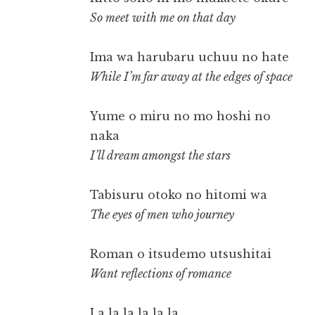
So meet with me on that day
Ima wa harubaru uchuu no hate
While I’m far away at the edges of space
Yume o miru no mo hoshi no
naka
I’ll dream amongst the stars
Tabisuru otoko no hitomi wa
The eyes of men who journey
Roman o itsudemo utsushitai
Want reflections of romance
La la la la la la