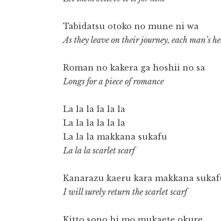
Tabidatsu otoko no mune ni wa
As they leave on their journey, each man’s he
Roman no kakera ga hoshii no sa
Longs for a piece of romance
La la la la la la
La la la la la la
La la la makkana sukafu
La la la scarlet scarf
Kanarazu kaeru kara makkana sukaf
I will surely return the scarlet scarf
Kitto sono hi mo mukaete okure