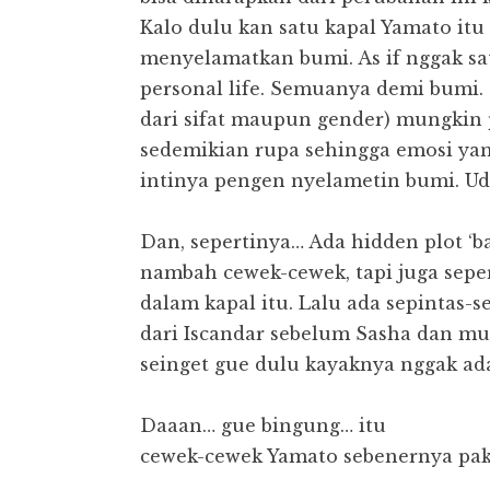
Kalo dulu kan satu kapal Yamato itu
menyelamatkan bumi. As if nggak s
personal life. Semuanya demi bumi. 
dari sifat maupun gender) mungkin 
sedemikian rupa sehingga emosi ya
intinya pengen nyelametin bumi. Udah
Dan, sepertinya… Ada hidden plot ‘ba
nambah cewek-cewek, tapi juga sepe
dalam kapal itu. Lalu ada sepintas-
dari Iscandar sebelum Sasha dan mu
seinget gue dulu kayaknya nggak ada c
Daaan… gue bingung… itu
cewek-cewek Yamato sebenernya pake i