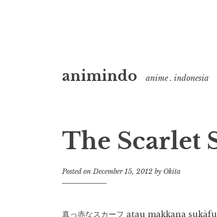
Skip
animindo
to
anime . indonesia
content
The Scarlet 
Posted on
December 15, 2012
by
Okita
真っ赤なスカーフ atau makkana sukāfu… Ud