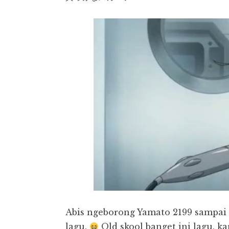
Abis ngeborong Yamato 2199 sampai ep
lagu.
Old skool banget ini lagu, 