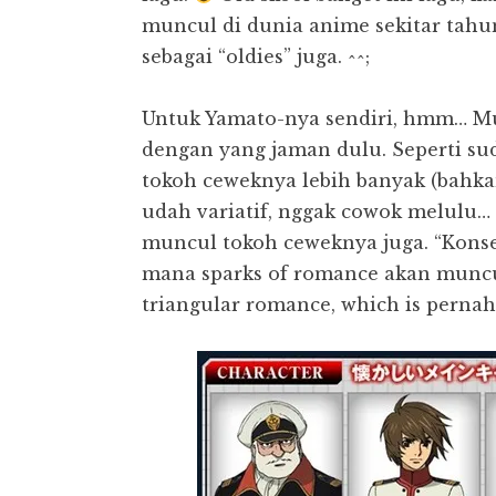
muncul di dunia anime sekitar tahun
sebagai “oldies” juga. ^^;
Untuk Yamato-nya sendiri, hmm… Mul
dengan yang jaman dulu. Seperti sud
tokoh ceweknya lebih banyak (bahka
udah variatif, nggak cowok melulu… :
muncul tokoh ceweknya juga. “Kons
mana sparks of romance akan muncu
triangular romance, which is pernah