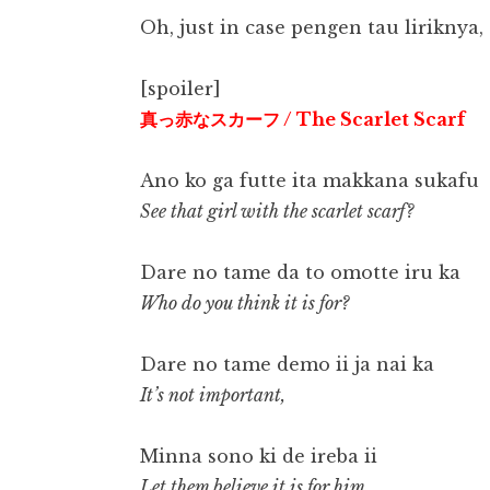
Oh, just in case pengen tau liriknya,
[spoiler]
真っ赤なスカーフ / The Scarlet Scarf
Ano ko ga futte ita makkana sukafu
See that girl with the scarlet scarf?
Dare no tame da to omotte iru ka
Who do you think it is for?
Dare no tame demo ii ja nai ka
It’s not important,
Minna sono ki de ireba ii
Let them believe it is for him