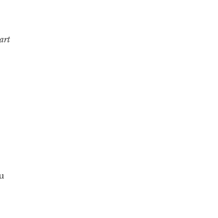
art
u