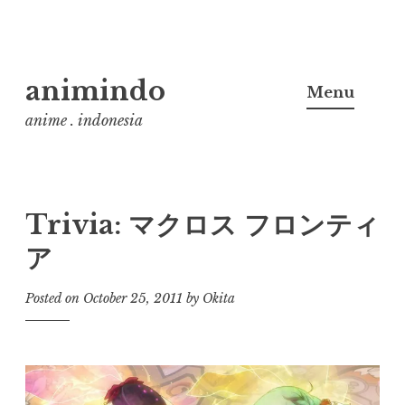
Skip
animindo
to
Menu
content
anime . indonesia
Trivia: マクロス フロンティ
ア
Posted on
October 25, 2011
by
Okita