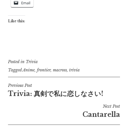
Email
Like this:
Posted in
Trivia
Tagged
Anime
,
frontier
,
macross
,
trivia
Post
Previous Post
Trivia: 真剣で私に恋しなさい!
navigation
Next Post
Cantarella