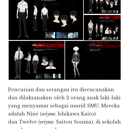
Pencurian dan serangan itu direncanakan
dan dilaksanakan oleh 2 orang anak laki-laki
yang menyamar sebagai murid SMU. Mereka
adalah Nine (
seiyuu:
Ishikawa Kaito)
dan Twelve (
seiyuu:
Saitou Souma), di sekolah