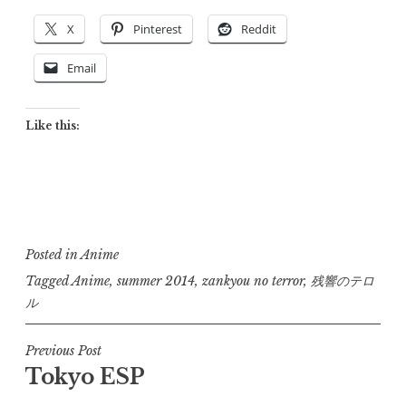
X
Pinterest
Reddit
Email
Like this:
Posted in
Anime
Tagged
Anime
,
summer 2014
,
zankyou no terror
,
残響のテロ
ル
Post
Previous Post
Tokyo ESP
navigation