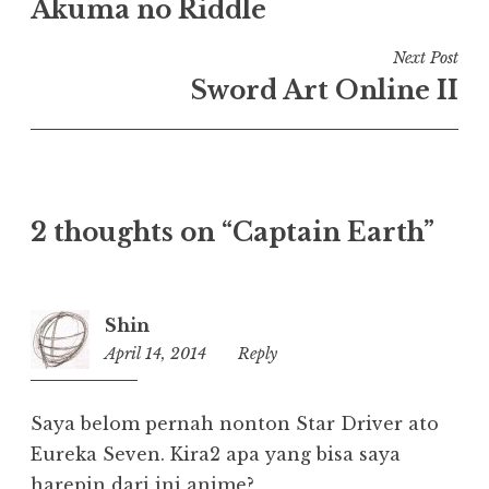
Akuma no Riddle
navigation
Next Post
Sword Art Online II
2 thoughts on “
Captain Earth
”
Shin
April 14, 2014
14:29
Reply
Saya belom pernah nonton Star Driver ato
Eureka Seven. Kira2 apa yang bisa saya
harepin dari ini anime?