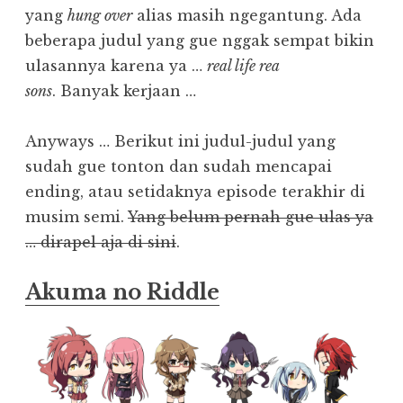
yang
hung over
alias masih ngegantung. Ada
beberapa judul yang gue nggak sempat bikin
ulasannya karena ya …
real life rea
sons
. Banyak kerjaan …
Anyways … Berikut ini judul-judul yang
sudah gue tonton dan sudah mencapai
ending, atau setidaknya episode terakhir di
musim semi.
Yang belum pernah gue ulas ya
… dirapel aja di sini
.
Akuma no Riddle