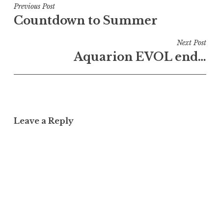
Post
Previous Post
Countdown to Summer
navigation
Next Post
Aquarion EVOL end…
Leave a Reply