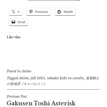
X
Pinterest
Reddit
Email
Like this:
Posted in
Anime
Tagged
Anime
,
fall 2015
,
rakudai kishi no cavalry
,
落第騎士
の英雄譚《キャバルリィ》
Post
Previous Post
Gakusen Toshi Asterisk
navigation