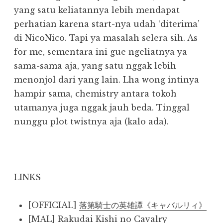
yang satu keliatannya lebih mendapat
perhatian karena start-nya udah ‘diterima’
di NicoNico. Tapi ya masalah selera sih. As
for me, sementara ini gue ngeliatnya ya
sama-sama aja, yang satu nggak lebih
menonjol dari yang lain. Lha wong intinya
hampir sama, chemistry antara tokoh
utamanya juga nggak jauh beda. Tinggal
nunggu plot twistnya aja (kalo ada).
LINKS
[OFFICIAL]
落第騎士の英雄譚《キャバルリィ》
[MAL]
Rakudai Kishi no Cavalry