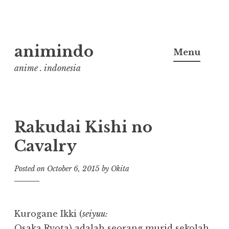
Skip
animindo
to
Menu
content
anime . indonesia
Rakudai Kishi no
Cavalry
Posted on
October 6, 2015
by
Okita
Kurogane Ikki (
seiyuu:
Osaka Ryota) adalah seorang murid sekolah