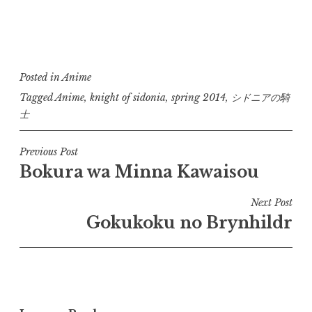
Posted in
Anime
Tagged
Anime
,
knight of sidonia
,
spring 2014
,
シドニアの騎
士
Post
Previous Post
Bokura wa Minna Kawaisou
navigation
Next Post
Gokukoku no Brynhildr