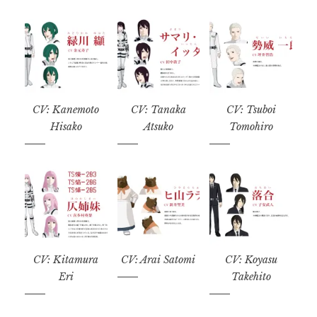
CV: Kanemoto
CV: Tanaka
CV: Tsuboi
Hisako
Atsuko
Tomohiro
CV: Kitamura
CV: Arai Satomi
CV: Koyasu
Eri
Takehito