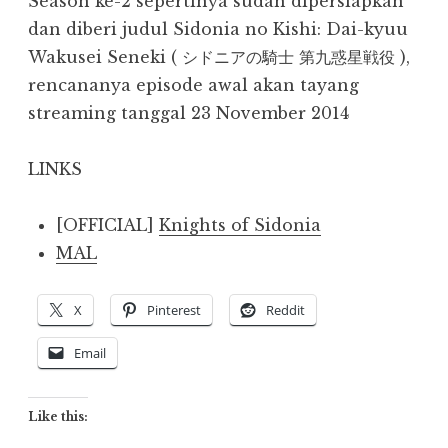
Season ke-2 sepertinya sudah dipersiapkan
dan diberi judul Sidonia no Kishi: Dai-kyuu
Wakusei Seneki ( シドニアの騎士 第九惑星戦役 ),
rencananya episode awal akan tayang
streaming tanggal 23 November 2014
LINKS
[OFFICIAL]
Knights of Sidonia
MAL
X
Pinterest
Reddit
Email
Like this: