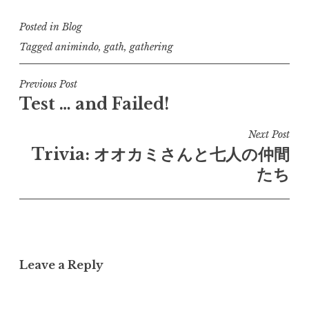
Posted in
Blog
Tagged
animindo
,
gath
,
gathering
Post
Previous Post
Test … and Failed!
navigation
Next Post
Trivia: オオカミさんと七人の仲間
たち
Leave a Reply