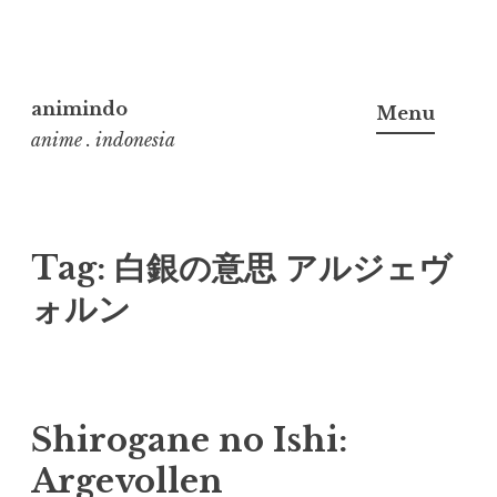
Skip
to
animindo
Menu
content
anime . indonesia
Tag:
白銀の意思 アルジェヴ
ォルン
Shirogane no Ishi:
Argevollen